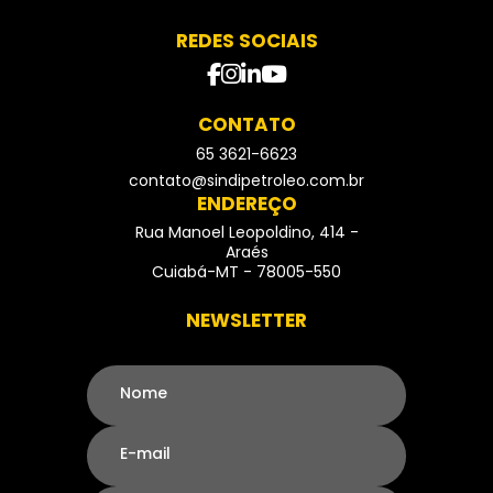
REDES SOCIAIS
facebook
instagram
Linkedin
Youtube
CONTATO
65 3621-6623
- Telefone
contato@sindipetroleo.com.br
ENDEREÇO
Rua Manoel Leopoldino, 414 -
Araés
Cuiabá-MT - 78005-550
NEWSLETTER
Nome
E-mail