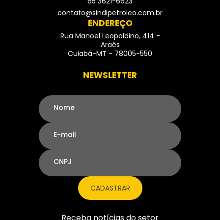
65 3621-6623
- Telefone
contato@sindipetroleo.com.br
ENDEREÇO
Rua Manoel Leopoldino, 414 -
Araés
Cuiabá-MT - 78005-550
NEWSLETTER
Nome
E-mail
CNPJ
CADASTRAR
Receba notícias do setor