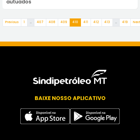
autuados
(current)
Previous
1
…
407
408
409
410
411
412
413
…
419
Nex
BAIXE NOSSO APLICATIVO