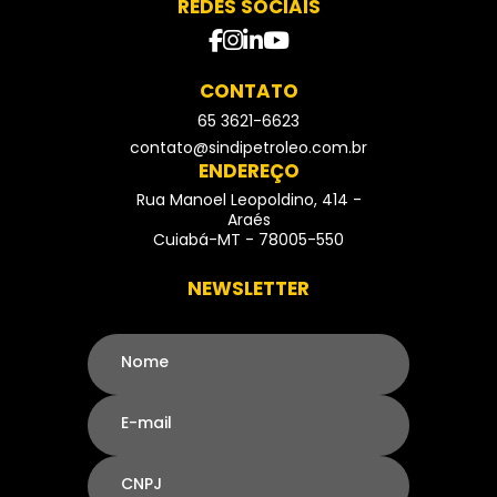
REDES SOCIAIS
facebook
instagram
Linkedin
Youtube
CONTATO
65 3621-6623
- Telefone
contato@sindipetroleo.com.br
ENDEREÇO
Rua Manoel Leopoldino, 414 -
Araés
Cuiabá-MT - 78005-550
NEWSLETTER
Nome
E-mail
CNPJ