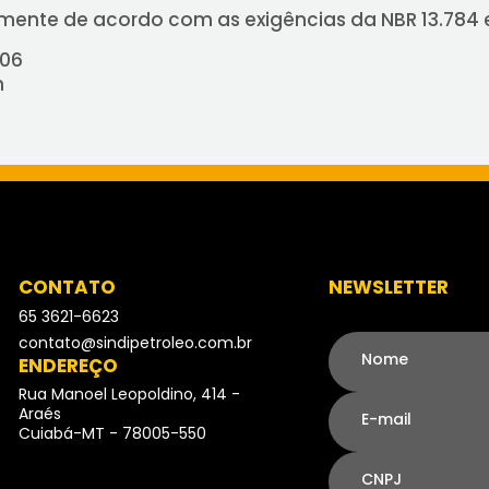
mente de acordo com as exigências da NBR 13.784 e
506
m
CONTATO
NEWSLETTER
65 3621-6623
- Telefone
contato@sindipetroleo.com.br
Nome
ENDEREÇO
Rua Manoel Leopoldino, 414 -
Araés
E-mail
Cuiabá-MT - 78005-550
CNPJ