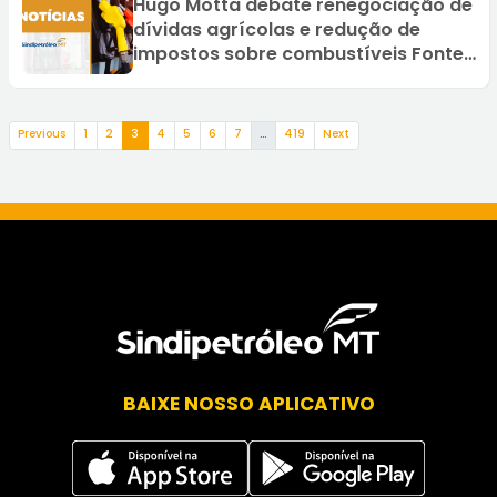
Hugo Motta debate renegociação de
dívidas agrícolas e redução de
impostos sobre combustíveis Fonte:
Agência Câmara de Notícias
(current)
Previous
1
2
3
4
5
6
7
…
419
Next
BAIXE NOSSO APLICATIVO