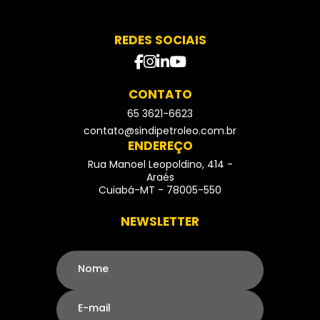
REDES SOCIAIS
facebook
instagram
Linkedin
Youtube
CONTATO
65 3621-6623
- Telefone
contato@sindipetroleo.com.br
ENDEREÇO
Rua Manoel Leopoldino, 414 -
Araés
Cuiabá-MT - 78005-550
NEWSLETTER
Nome
E-mail