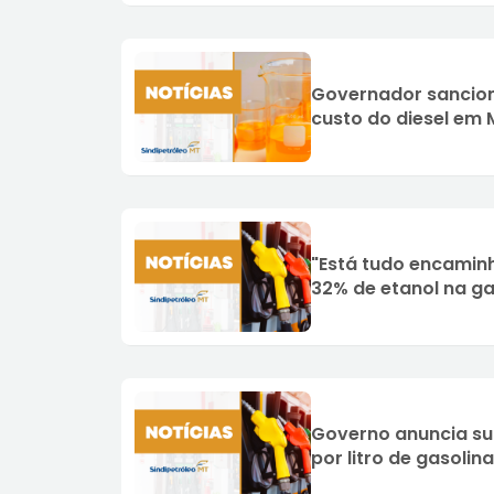
Governador sanciona
custo do diesel em 
"Está tudo encamin
32% de etanol na gas
Governo anuncia sub
por litro de gasolina