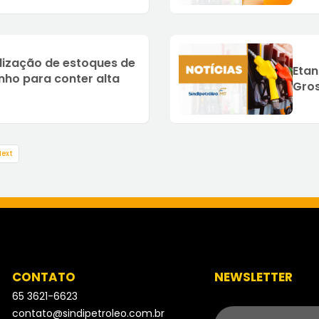
ilização de estoques de
Etan
nho para conter alta
Gros
ext
CONTATO
NEWSLETTER
65 3621-6623
- Telefone
contato@sindipetroleo.com.br