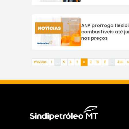
ANP prorroga flexib
combustíveis até ju
nos preços
(current)
Previous
1
…
5
6
7
8
9
10
11
…
419
N