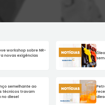
ove workshop sobre NR-
Óleo
ara novas exigências
sema
anço semelhante ao
Petr
s técnicos travam
rece
 no diesel
dies