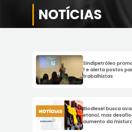
NOTÍCIAS
Sindipetróleo prom
1 e alerta postos p
trabalhistas
Biodiesel busca av
etanol, mas desafio
aumento da mistura