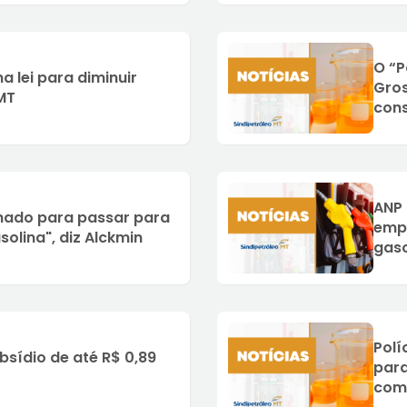
O “P
 lei para diminuir
Gros
MT
cons
bioc
ANP 
hado para passar para
emp
olina", diz Alckmin
gaso
Polí
sídio de até R$ 0,89
para
comé